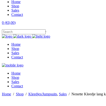
Home
Shop
Sales
Contact
0
(
€
0,00
)
No products in the cart.
Home
Shop
Sales
Contact
Home
Shop
Sales
Contact
Home
/
Shop
/
Kleedjes/Jumpsuits
,
Sales
/
Nenette Kleedje lang k