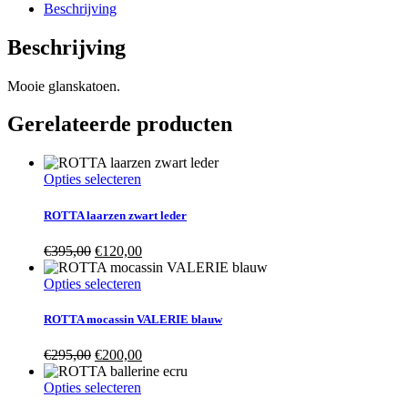
Beschrijving
Beschrijving
Mooie glanskatoen.
Gerelateerde producten
Opties selecteren
ROTTA laarzen zwart leder
Oorspronkelijke
Huidige
€
395,00
€
120,00
prijs
prijs
was:
is:
Opties selecteren
€395,00.
€120,00.
ROTTA mocassin VALERIE blauw
Oorspronkelijke
Huidige
€
295,00
€
200,00
prijs
prijs
was:
is:
Opties selecteren
€295,00.
€200,00.