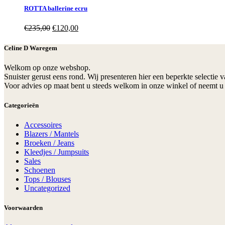
ROTTA ballerine ecru
Oorspronkelijke
Huidige
€
235,00
€
120,00
prijs
prijs
was:
is:
Celine D Waregem
€235,00.
€120,00.
Welkom op onze webshop.
Snuister gerust eens rond. Wij presenteren hier een beperkte selectie 
Voor advies op maat bent u steeds welkom in onze winkel of neemt u 
Categorieën
Accessoires
Blazers / Mantels
Broeken / Jeans
Kleedjes / Jumpsuits
Sales
Schoenen
Tops / Blouses
Uncategorized
Voorwaarden