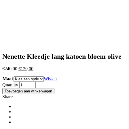
Nenette Kleedje lang katoen bloem olive
Oorspronkelijke
Huidige
€
240,00
€
120,00
prijs
prijs
Maat
was:
is:
Wissen
€240,00.
€120,00.
Quantity
Toevoegen aan winkelwagen
Share